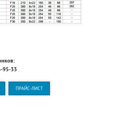
онков:
6-95-33
ПРАЙС-ЛИСТ