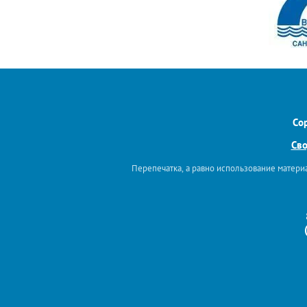
Co
Сво
Перепечатка, а равно использование материа