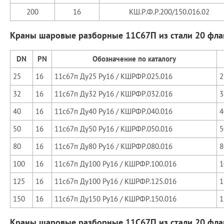
200
16
КШ.Р.Ф.Р.200/150.016.02
Краны шаровые разборные 11С67П из стали 20 фл
DN
РN
Обозначение по каталогу
25
16
11с67п Ду25 Ру16 / КШРФР.025.016
2
32
16
11с67п Ду32 Ру16 / КШРФР.032.016
3
40
16
11с67п Ду40 Ру16 / КШРФР.040.016
4
50
16
11с67п Ду50 Ру16 / КШРФР.050.016
5
80
16
11с67п Ду80 Ру16 / КШРФР.080.016
8
100
16
11с67п Ду100 Ру16 / КШРФР.100.016
1
125
16
11с67п Ду100 Ру16 / КШРФР.125.016
1
150
16
11с67п Ду150 Ру16 / КШРФР.150.016
1
Краны шаровые разборные 11С67П из стали 20 фла