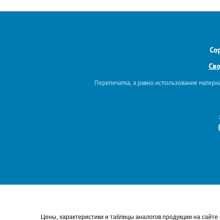
Co
Сво
Перепечатка, а равно использование материа
Цены, характеристики и таблицы аналогов продукции на сайт